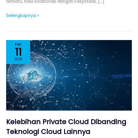
terbaru, hasil kolaborasi dengan EasyStack, […]
Selengkapnya »
Kelebihan
Feb
11
Private
Cloud
2021
Dibanding
Teknologi
Cloud
Lainnya
Kelebihan Private Cloud Dibanding
Teknologi Cloud Lainnya