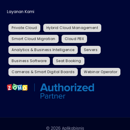
Layanan Kami
Private Cloud
Hybrid Cloud Management
Smart Cloud Migration
Cloud PBX
Analytics & Business Intelligence
Servers
Business Software
Seat Booking
Cameras & Smart Digital Boards
Webinar Operator
© 2026 Aplikabisnis