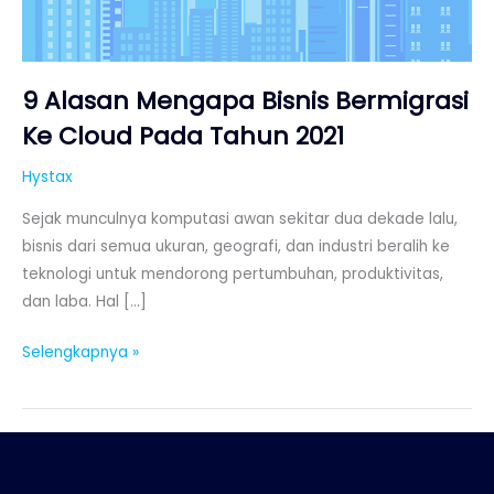
Cloud
Pada
Tahun
2021
9 Alasan Mengapa Bisnis Bermigrasi
Ke Cloud Pada Tahun 2021
Hystax
Sejak munculnya komputasi awan sekitar dua dekade lalu,
bisnis dari semua ukuran, geografi, dan industri beralih ke
teknologi untuk mendorong pertumbuhan, produktivitas,
dan laba. Hal […]
Selengkapnya »