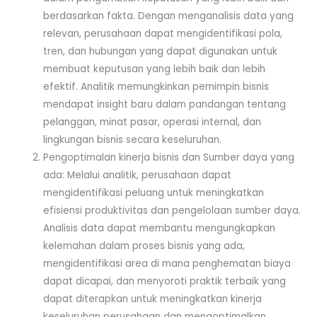
berdasarkan fakta. Dengan menganalisis data yang
relevan, perusahaan dapat mengidentifikasi pola,
tren, dan hubungan yang dapat digunakan untuk
membuat keputusan yang lebih baik dan lebih
efektif. Analitik memungkinkan pemimpin bisnis
mendapat insight baru dalam pandangan tentang
pelanggan, minat pasar, operasi internal, dan
lingkungan bisnis secara keseluruhan.
Pengoptimalan kinerja bisnis dan Sumber daya yang
ada: Melalui analitik, perusahaan dapat
mengidentifikasi peluang untuk meningkatkan
efisiensi produktivitas dan pengelolaan sumber daya.
Analisis data dapat membantu mengungkapkan
kelemahan dalam proses bisnis yang ada,
mengidentifikasi area di mana penghematan biaya
dapat dicapai, dan menyoroti praktik terbaik yang
dapat diterapkan untuk meningkatkan kinerja
keseluruhan perusahaan dan mengoptimalkan