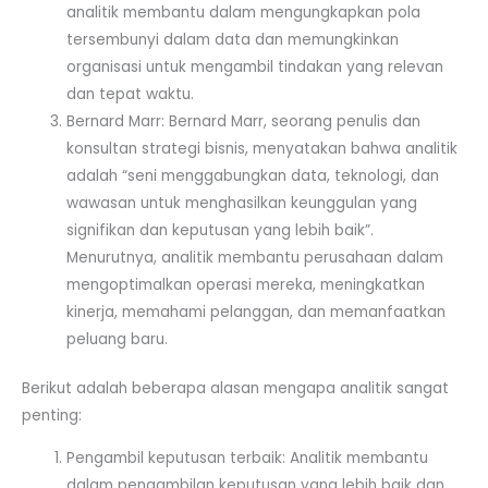
analitik membantu dalam mengungkapkan pola
tersembunyi dalam data dan memungkinkan
organisasi untuk mengambil tindakan yang relevan
dan tepat waktu.
Bernard Marr: Bernard Marr, seorang penulis dan
konsultan strategi bisnis, menyatakan bahwa analitik
adalah “seni menggabungkan data, teknologi, dan
wawasan untuk menghasilkan keunggulan yang
signifikan dan keputusan yang lebih baik”.
Menurutnya, analitik membantu perusahaan dalam
mengoptimalkan operasi mereka, meningkatkan
kinerja, memahami pelanggan, dan memanfaatkan
peluang baru.
Berikut adalah beberapa alasan mengapa analitik sangat
penting:
Pengambil keputusan terbaik: Analitik membantu
dalam pengambilan keputusan yang lebih baik dan