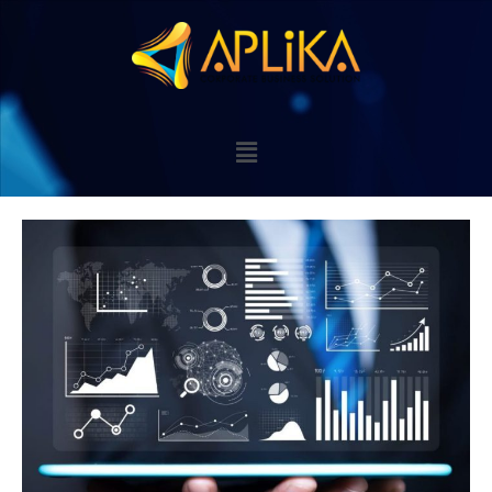
Skip
to
content
Menu