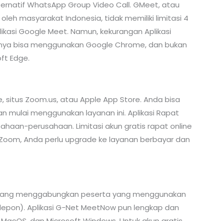
ternatif WhatsApp Group Video Call. GMeet, atau
eh masyarakat Indonesia, tidak memiliki limitasi 4
likasi Google Meet. Namun, kekurangan Aplikasi
anya bisa menggunakan Google Chrome, dan bukan
oft Edge.
, situs Zoom.us, atau Apple App Store. Anda bisa
n mulai menggunakan layanan ini. Aplikasi Rapat
ahaan-perusahaan. Limitasi akun gratis rapat online
Zoom, Anda perlu upgrade ke layanan berbayar dan
e yang menggabungkan peserta yang menggunakan
telepon). Aplikasi G-Net MeetNow pun lengkap dan
 MacOS, dan Microsoft Windows. Untuk akun gratis,