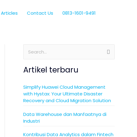
Articles
Contact Us
0813-1601-9491
S
e
Artikel terbaru
a
r
Simplify Huawei Cloud Management
c
with Hystax: Your Ultimate Disaster
h
Recovery and Cloud Migration Solution
f
Data Warehouse dan Manfaatnya di
o
Industri
r
Kontribusi Data Analytics dalam Fintech
: