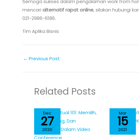
Semoga sukses dalam pengalaman work from hom
mencari
alternatif rapat online
, silakan hubungi k
021-2986-6186.
Tim Aplika Bisnis
←
Previous Post
Related Posts
Dec
Mar
27
15
2020
2021