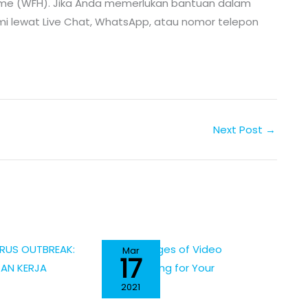
e (WFH). Jika Anda memerlukan bantuan dalam
ami lewat Live Chat, WhatsApp, atau nomor telepon
Next Post
→
Mar
17
2021