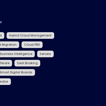
i
ud
Hybrid Cloud Management
 Migration
Cloud PBX
Business Intelligence
Servers
ftware
Seat Booking
mart Digital Boards
rator