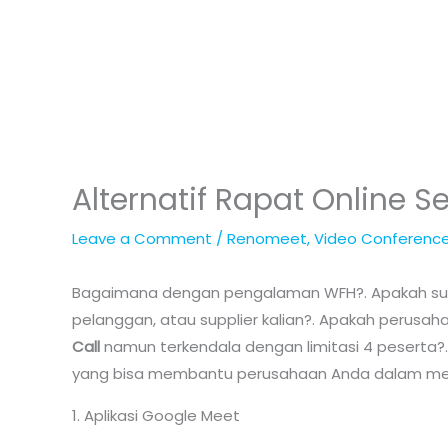
Skip
to
content
Alternatif Rapat Online 
Leave a Comment
/
Renomeet
,
Video Conferenc
Bagaimana dengan pengalaman WFH?. Apakah sud
pelanggan, atau supplier kalian?. Apakah perusa
Call
namun terkendala dengan limitasi 4 peserta?. D
yang bisa membantu perusahaan Anda dalam meng
1. Aplikasi Google Meet