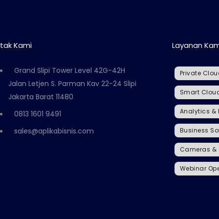
tak Kami
Layanan Kam
Grand Slipi Tower Level 42G-42H
Private Clo
Jalan Letjen S. Parman Kav 22-24 Slipi
Smart Cloud
Jakarta Barat 11480
Analytics & 
0813 1601 9491
sales@aplikabisnis.com
Business So
Cameras & S
Webinar Ope