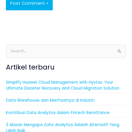
S
e
Artikel terbaru
a
r
Simplify Huawei Cloud Management with Hystax: Your
c
Ultimate Disaster Recovery and Cloud Migration Solution
h
f
Data Warehouse dan Manfaatnya di Industri
o
Kontribusi Data Analytics dalam Fintech Remittance
r
:
3 Alasan Mengapa Zoho Analytics Adalah Alternatif Yang
Lebih Baik